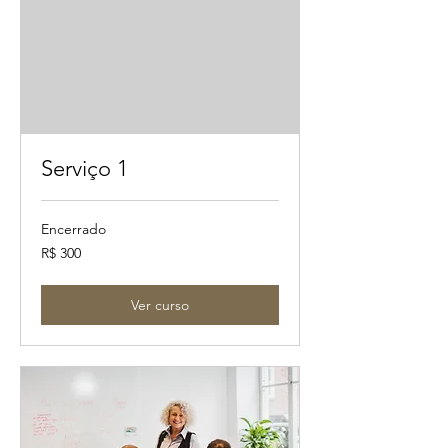
Serviço 1
Encerrado
300
R$ 300
Reais
brasileiros
Ver curso